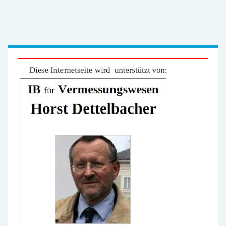
werbung-ib-h-dett.jpg